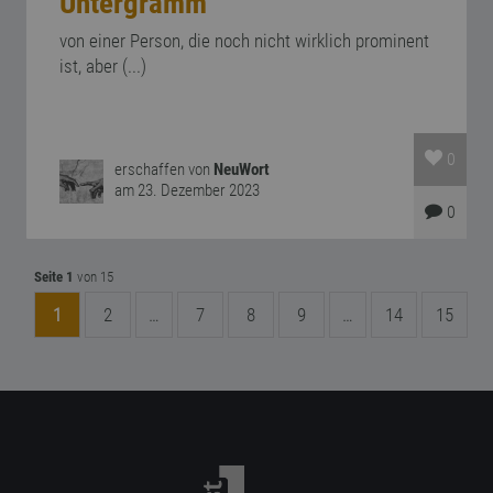
Untergramm
von einer Person, die noch nicht wirklich prominent
ist, aber (...)
0
erschaffen von
NeuWort
am 23. Dezember 2023
0
Seite 1
von 15
1
2
…
7
8
9
…
14
15