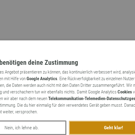
benötigen deine Zustimmung
tes Angebot präsentieren zu können, das kontinuierlich verbessert wird, analys
en mit Hilfe von
Google Analytics
. Eine Rückverfolgbarkeit zu einzelnen Nutzer
n, die Daten werden auch nicht mit den Daten Dritter zusammengeführt. Wir
Archaismen
Markennamen
 und verschachern tun wir ebenfalls nichts. Damit Google Analytics
Cookies
v
en wir aber nach dem neuen
Telekommunikation-Telemedien-Datenschutzge
timmung. Die du hier einmalig für dein verwendetes Gerät geben musst. Danac
ht weiter, versprochen.
Nein, ich lehne ab.
Geht klar!