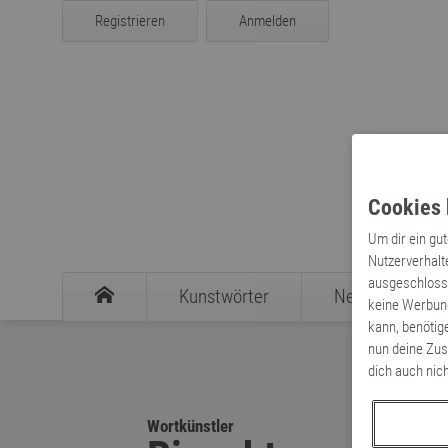
Registrieren
Anmelden
Cookies 
Um dir ein gu
Nutzerverhalt
ausgeschlosse
Kunstwörter
Neologismen
keine Werbung
kann, benötig
nun deine Zus
dich auch nic
Wortkünstler