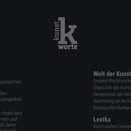
Welt der Kuns
Unsere Wortkünstle
ergangenheit
Übersicht der Kuns
llen
Verzeichnis der Ne
rgangenheit.
Sammlung an Arch
Katalog der Marke
 findet dein
Lexika
hnell und
 dir beim
Kunstwörter-Lexiko
nerieren