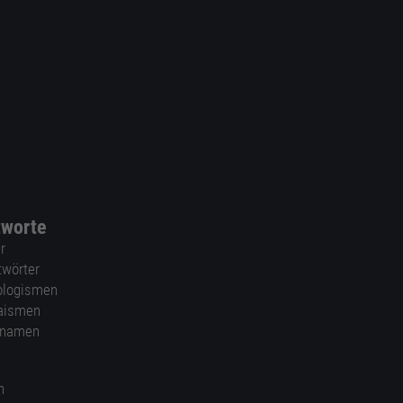
tworte
r
twörter
ologismen
aismen
nnamen
n