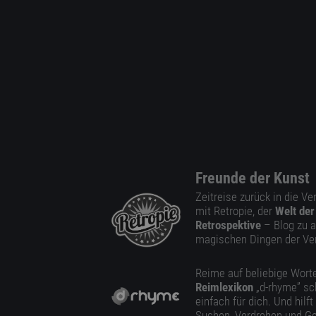
Freunde der Kunst
Zeitreise zurück in die V
mit Retropie, der
Welt der
Retrospektive
– Blog zu a
magischen Dingen der Ve
Reime auf beliebige Worte
Reimlexikon
„d-rhyme” sc
einfach für dich. Und hilft
Suchen, Verdrehen und Ge