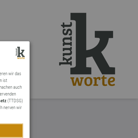
ieren wir das
n ist
 machen auch
ervenden
setz
(TTDSG)
h nerven wir