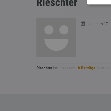
Rieschter
seit dem 17. J
Rieschter
hat insgesamt
8 Beiträge
favorisier