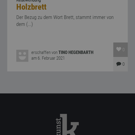
Redewendung
Holzbrett
Der Bezug zu dem Wort Brett, stammt immer von
dem (...)
0
erschaffen von
TINO HEGENBARTH
am 6. Februar 2021
0