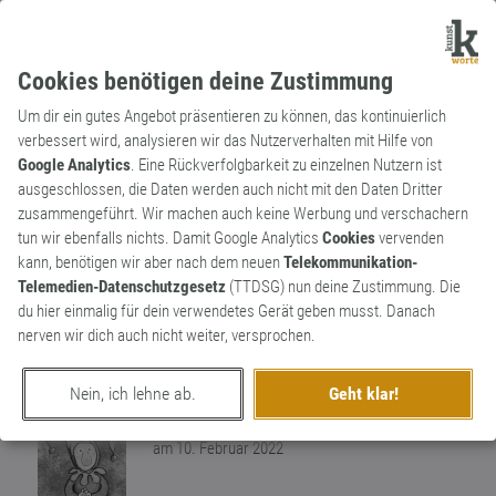
Cookies benötigen deine Zustimmung
Um dir ein gutes Angebot präsentieren zu können, das kontinuierlich
verbessert wird, analysieren wir das Nutzerverhalten mit Hilfe von
Google Analytics
. Eine Rückverfolgbarkeit zu einzelnen Nutzern ist
ausgeschlossen, die Daten werden auch nicht mit den Daten Dritter
Substantiv
Archaismus
zusammengeführt. Wir machen auch keine Werbung und verschachern
Nimbus
tun wir ebenfalls nichts. Damit Google Analytics
Cookies
vervenden
kann, benötigen wir aber nach dem neuen
Telekommunikation-
Ein besonderer Ruf,ein besonderes
Telemedien-Datenschutzgesetz
(TTDSG) nun deine Zustimmung. Die
Ansehen,ein glanzvoller Ruhm einer
du hier einmalig für dein verwendetes Gerät geben musst. Danach
Person.In der Malerei als Heiligenschein
3
nerven wir dich auch nicht weiter, versprochen.
dargestellt
1
Nein, ich lehne ab.
Geht klar!
erschaffen von
Lupo
am 10. Februar 2022