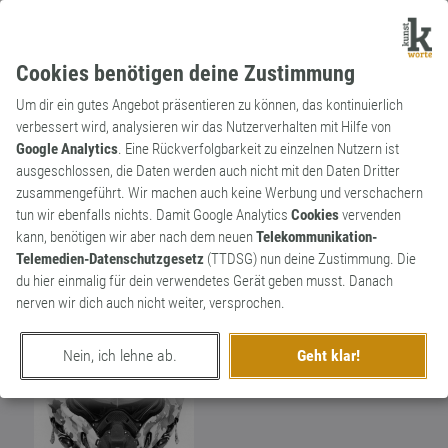
Cookies benötigen deine Zustimmung
Um dir ein gutes Angebot präsentieren zu können, das kontinuierlich
verbessert wird, analysieren wir das Nutzerverhalten mit Hilfe von
Google Analytics
. Eine Rückverfolgbarkeit zu einzelnen Nutzern ist
ausgeschlossen, die Daten werden auch nicht mit den Daten Dritter
Wortkünstler
zusammengeführt. Wir machen auch keine Werbung und verschachern
Al Dante
112
tun wir ebenfalls nichts. Damit Google Analytics
Cookies
vervenden
kann, benötigen wir aber nach dem neuen
Telekommunikation-
Geed net. Gibds net. Maache mer net. Naie
89
Telemedien-Datenschutzgesetz
(TTDSG) nun deine Zustimmung. Die
werdder krieje mer heut net mer gebacke.
du hier einmalig für dein verwendetes Gerät geben musst. Danach
nerven wir dich auch nicht weiter, versprochen.
Nein, ich lehne ab.
Geht klar!