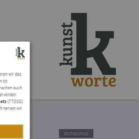
ieren wir das
n ist
 machen auch
ervenden
setz
(TTDSG)
h nerven wir
Archaismus