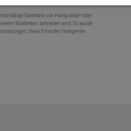
ewerbsmäßige Sammeln von Honig wilder oder
, einem Waldimker, betrieben wird. Es wurde
 Bestrebungen, diese Form der Honigernte