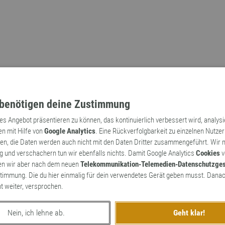
benötigen deine Zustimmung
tes Angebot präsentieren zu können, das kontinuierlich verbessert wird, analys
en mit Hilfe von
Google Analytics
. Eine Rückverfolgbarkeit zu einzelnen Nutzer
n, die Daten werden auch nicht mit den Daten Dritter zusammengeführt. Wir
Archaismen
Markennamen
 und verschachern tun wir ebenfalls nichts. Damit Google Analytics
Cookies
v
en wir aber nach dem neuen
Telekommunikation-Telemedien-Datenschutzge
timmung. Die du hier einmalig für dein verwendetes Gerät geben musst. Danac
ht weiter, versprochen.
Nein, ich lehne ab.
Geht klar!