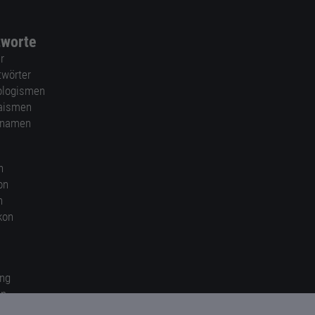
tworte
r
twörter
ologismen
aismen
nnamen
n
on
n
kon
ung
en
gen