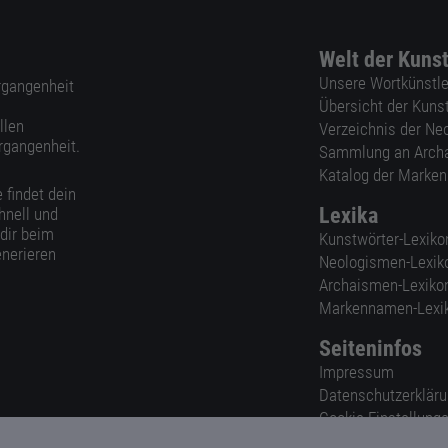
Welt der Kuns
Unsere Wortkünstle
ergangenheit
Übersicht der Kuns
llen
Verzeichnis der Ne
rgangenheit.
Sammlung an Arch
Katalog der Marke
 findet dein
Lexika
hnell und
 dir beim
Kunstwörter-Lexiko
nerieren
Neologismen-Lexik
Archaismen-Lexiko
Markennamen-Lexi
Seiteninfos
Impressum
Datenschutzerklär
Cookie-Einstellung
Nutzungsbedingun