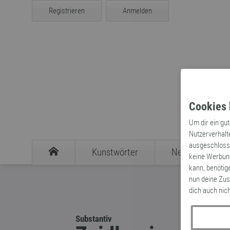
Registrieren
Anmelden
Cookies 
Um dir ein gu
Nutzerverhalt
ausgeschlosse
Kunstwörter
Neologismen
keine Werbung
kann, benötig
nun deine Zus
dich auch nic
Substantiv