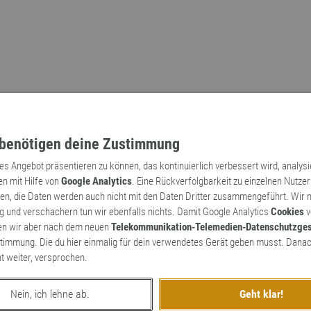
benötigen deine Zustimmung
tes Angebot präsentieren zu können, das kontinuierlich verbessert wird, analys
en mit Hilfe von
Google Analytics
. Eine Rückverfolgbarkeit zu einzelnen Nutzer
n, die Daten werden auch nicht mit den Daten Dritter zusammengeführt. Wir
Archaismen
Markennamen
 und verschachern tun wir ebenfalls nichts. Damit Google Analytics
Cookies
v
en wir aber nach dem neuen
Telekommunikation-Telemedien-Datenschutzge
timmung. Die du hier einmalig für dein verwendetes Gerät geben musst. Danac
ht weiter, versprochen.
Nein, ich lehne ab.
Geht klar!