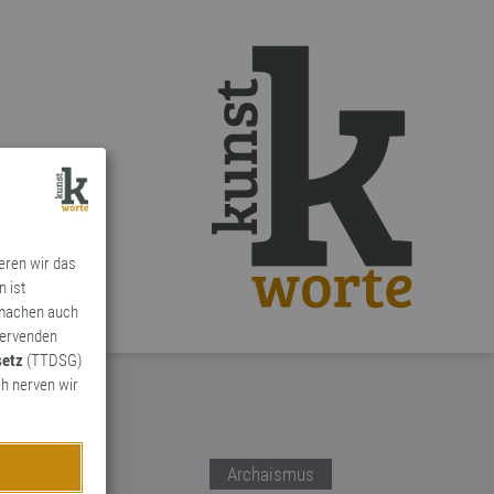
ieren wir das
n ist
 machen auch
ervenden
setz
(TTDSG)
h nerven wir
Archaismus