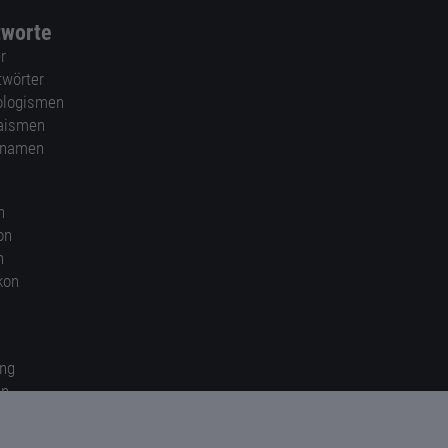
tworte
r
twörter
ologismen
aismen
nnamen
n
on
n
kon
ung
en
gen