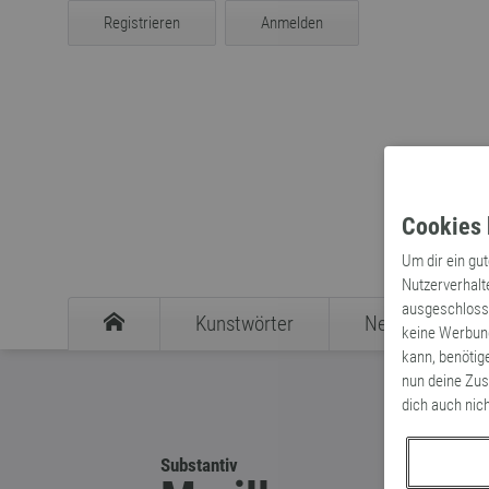
Registrieren
Anmelden
Cookies 
Um dir ein gu
Nutzerverhalt
ausgeschlosse
Kunstwörter
Neologismen
keine Werbung
kann, benötig
nun deine Zus
dich auch nic
Substantiv