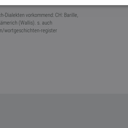
ch-Dialekten vorkommend: CH: Barille,
Äämerich (Wallis). s. auch
n/wortgeschichten-register