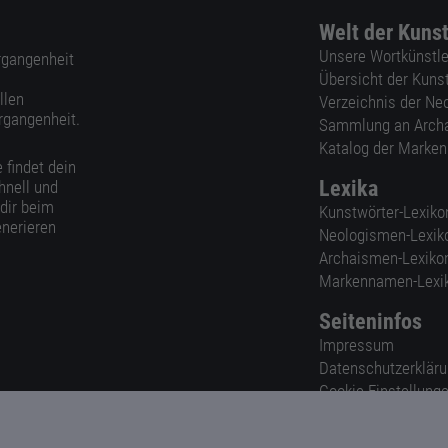
Welt der Kuns
Unsere Wortkünstle
ergangenheit
Übersicht der Kuns
llen
Verzeichnis der Ne
rgangenheit.
Sammlung an Arch
Katalog der Marke
 findet dein
Lexika
hnell und
 dir beim
Kunstwörter-Lexiko
nerieren
Neologismen-Lexik
Archaismen-Lexiko
Markennamen-Lexi
Seiteninfos
Impressum
Datenschutzerklär
Cookie-Einstellung
Nutzungsbedingun
AGB