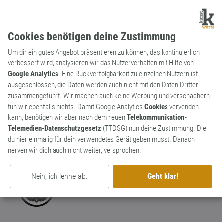
Cookies benötigen deine Zustimmung
Um dir ein gutes Angebot präsentieren zu können, das kontinuierlich
verbessert wird, analysieren wir das Nutzerverhalten mit Hilfe von
Google Analytics
. Eine Rückverfolgbarkeit zu einzelnen Nutzern ist
ausgeschlossen, die Daten werden auch nicht mit den Daten Dritter
Substantiv
Kunstwort
zusammengeführt. Wir machen auch keine Werbung und verschachern
Rotzmaske
tun wir ebenfalls nichts. Damit Google Analytics
Cookies
vervenden
kann, benötigen wir aber nach dem neuen
Telekommunikation-
Die Dinger, die eh keiner hat, da seit Januar
Telemedien-Datenschutzgesetz
(TTDSG) nun deine Zustimmung. Die
ausverkauft. „Bitte nicht zu nahe kommen,
2
du hier einmalig für dein verwendetes Gerät geben musst. Danach
ich habe keine Rotzmaske auf!“
nerven wir dich auch nicht weiter, versprochen.
9
Nein, ich lehne ab.
Geht klar!
erschaffen von
DJ Paul Katz
am 18. März 2020