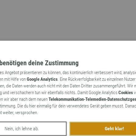
benötigen deine Zustimmung
tes Angebot präsentieren zu können, das kontinuierlich verbessert wird, analys
en mit Hilfe von
Google Analytics
. Eine Rückverfolgbarkeit zu einzelnen Nutzer
n, die Daten werden auch nicht mit den Daten Dritter zusammengeführt. Wir
Archaismen
Markennamen
 und verschachern tun wir ebenfalls nichts. Damit Google Analytics
Cookies
v
en wir aber nach dem neuen
Telekommunikation-Telemedien-Datenschutzge
timmung. Die du hier einmalig für dein verwendetes Gerät geben musst. Danac
ht weiter, versprochen.
Nein, ich lehne ab.
Geht klar!