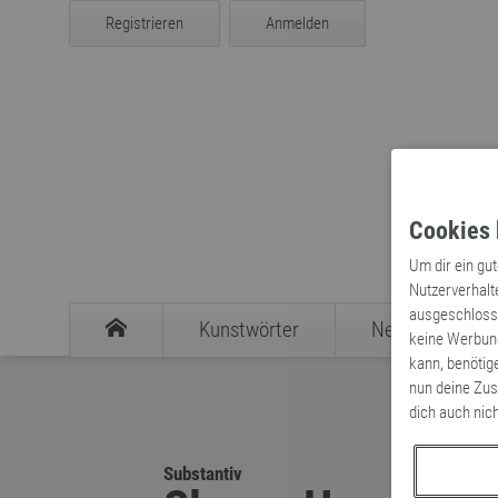
Registrieren
Anmelden
Cookies 
Um dir ein gu
Nutzerverhalt
ausgeschlosse
Kunstwörter
Neologismen
keine Werbung
kann, benötig
nun deine Zus
dich auch nic
Substantiv