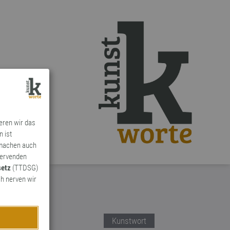
ieren wir das
n ist
 machen auch
ervenden
setz
(TTDSG)
h nerven wir
Kunstwort