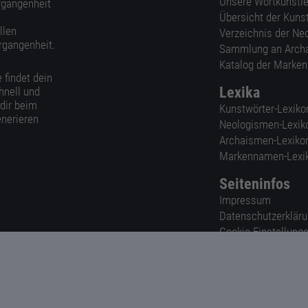
Unsere Wortkünstle
ergangenheit
Übersicht der Kuns
llen
Verzeichnis der Ne
rgangenheit.
Sammlung an Arch
Katalog der Marke
 findet dein
Lexika
hnell und
 dir beim
Kunstwörter-Lexiko
nerieren
Neologismen-Lexik
Archaismen-Lexiko
Markennamen-Lexi
Seiteninfos
Impressum
Datenschutzerklär
Cookie-Einstellung
Nutzungsbedingun
AGB