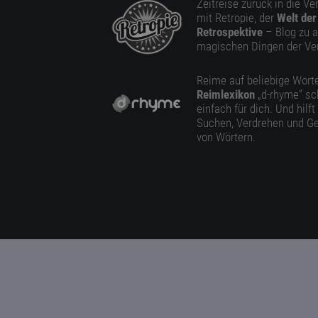
Zeitreise zurück in die V
mit Retropie, der
Welt der
Retrospektive
– Blog zu a
magischen Dingen der Ve
Reime auf beliebige Worte
Reimlexikon
„d-rhyme” sc
einfach für dich. Und hilft
Suchen, Verdrehen und Ge
von Wörtern.