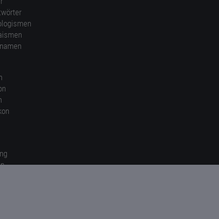
r
twörter
ologismen
aismen
nnamen
n
on
n
kon
ung
en
gen