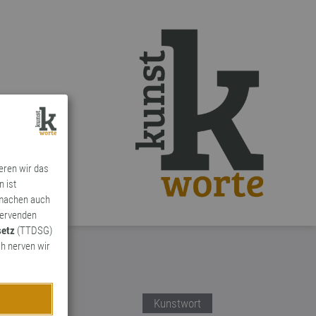
ieren wir das
n ist
 machen auch
ervenden
setz
(TTDSG)
h nerven wir
Kunstwort