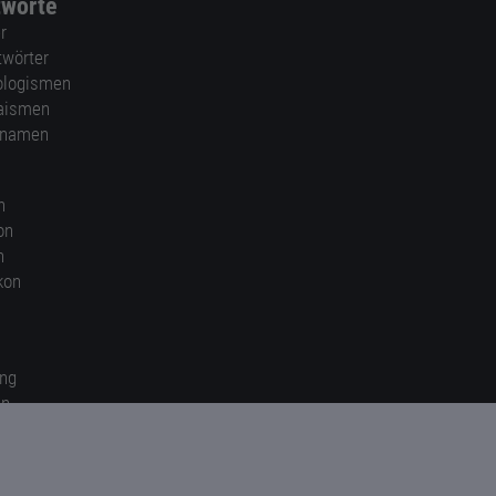
tworte
r
twörter
ologismen
aismen
nnamen
n
on
n
kon
ung
en
gen