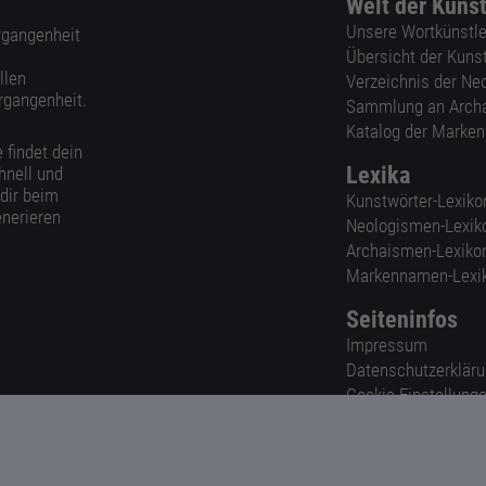
Welt der Kuns
Unsere Wortkünstle
ergangenheit
Übersicht der Kuns
llen
Verzeichnis der Ne
rgangenheit.
Sammlung an Arch
Katalog der Marke
 findet dein
Lexika
hnell und
 dir beim
Kunstwörter-Lexiko
nerieren
Neologismen-Lexik
Archaismen-Lexiko
Markennamen-Lexi
Seiteninfos
Impressum
Datenschutzerklär
Cookie-Einstellung
Nutzungsbedingun
AGB