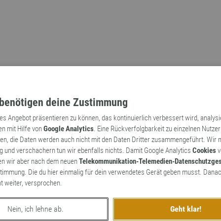
benötigen deine Zustimmung
tes Angebot präsentieren zu können, das kontinuierlich verbessert wird, analys
en mit Hilfe von
Google Analytics
. Eine Rückverfolgbarkeit zu einzelnen Nutzer
n, die Daten werden auch nicht mit den Daten Dritter zusammengeführt. Wir
Archaismen
Markennamen
 und verschachern tun wir ebenfalls nichts. Damit Google Analytics
Cookies
v
en wir aber nach dem neuen
Telekommunikation-Telemedien-Datenschutzge
timmung. Die du hier einmalig für dein verwendetes Gerät geben musst. Danac
ht weiter, versprochen.
Nein, ich lehne ab.
Geht klar!