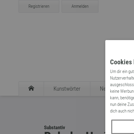
Registrieren
Anmelden
Cookies 
Um dir ein gu
Nutzerverhalt
ausgeschlosse
Kunstwörter
Neologismen
keine Werbung
kann, benötig
nun deine Zus
dich auch nic
Substantiv