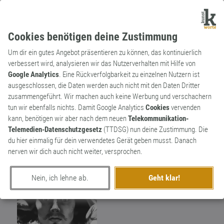
Cookies benötigen deine Zustimmung
Um dir ein gutes Angebot präsentieren zu können, das kontinuierlich
verbessert wird, analysieren wir das Nutzerverhalten mit Hilfe von
Google Analytics
. Eine Rückverfolgbarkeit zu einzelnen Nutzern ist
ausgeschlossen, die Daten werden auch nicht mit den Daten Dritter
Wortkünstler
zusammengeführt. Wir machen auch keine Werbung und verschachern
Kunstexperte
117
tun wir ebenfalls nichts. Damit Google Analytics
Cookies
vervenden
kann, benötigen wir aber nach dem neuen
Telekommunikation-
Kunst ist mein Geschäft. Wenn ich sage,
202
Telemedien-Datenschutzgesetz
(TTDSG) nun deine Zustimmung. Die
das ist Kunst, dann ist es auch Kunst!
du hier einmalig für dein verwendetes Gerät geben musst. Danach
nerven wir dich auch nicht weiter, versprochen.
Nein, ich lehne ab.
Geht klar!