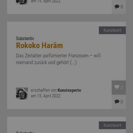
am 15. April 2022
0
Kunstwort
Substantiv
Rokoko Harām
Das Zeitalter parfümierter Franzosen – will
niemand zurück und gehört (...)
0
erschaffen von
Kunstexperte
am 15. April 2022
0
Kunstwort