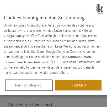
Cookies benötigen deine Zustimmung
Um dir ein gutes Angebot präsentieren zu können, das kontinuierlich
verbessert wird, analysieren wir das Nutzerverhalten mit Hilfe von
. Eine Rückverfolgbarkeit zu einzelnen Nutzern ist
Google Analytics
ausgeschlossen, die Daten werden auch nicht mit den Daten Dritter
Substantiv
Kunstwort
zusammengeführt. Wir machen auch keine Werbung und verschachern
Nebelwirkung
tun wir ebenfalls nichts. Damit Google Analytics
vervenden
Cookies
kann, benötigen wir aber nach dem neuen
Nebenwirkung von Nebel, z.B. schlechte
Telekommunikation-
1
(TTDSG) nun deine Zustimmung. Die
Telemedien-Datenschutzgesetz
Sicht
du hier einmalig für dein verwendetes Gerät geben musst. Danach
0
nerven wir dich auch nicht weiter, versprochen.
erschaffen von
NeuWort
am 27. Mai 2023
Nein, ich lehne ab.
Geht klar!
Wort wurde favorisiert