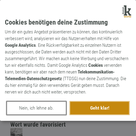
Cookies benötigen deine Zustimmung
Um dir ein gutes Angebot präsentieren zu können, das kontinuierlich
verbessert wird, analysieren wir das Nutzerverhalten mit Hilfe von
Google Analytics
. Eine Rückverfolgbarkeit zu einzelnen Nutzern ist
ausgeschlossen, die Daten werden auch nicht mit den Daten Dritter
Substantiv
Kunstwort
zusammengeführt. Wir machen auch keine Werbung und verschachern
Zerschmetterling
1
tun wir ebenfalls nichts. Damit Google Analytics
Cookies
vervenden
kann, benötigen wir aber nach dem neuen
Telekommunikation-
Zerschmetterter Schmetterling
Telemedien-Datenschutzgesetz
(TTDSG) nun deine Zustimmung. Die
0
du hier einmalig für dein verwendetes Gerät geben musst. Danach
nerven wir dich auch nicht weiter, versprochen.
erschaffen von
PROF.X
am 27. Mai 2023
Nein, ich lehne ab.
Geht klar!
Wort wurde favorisiert