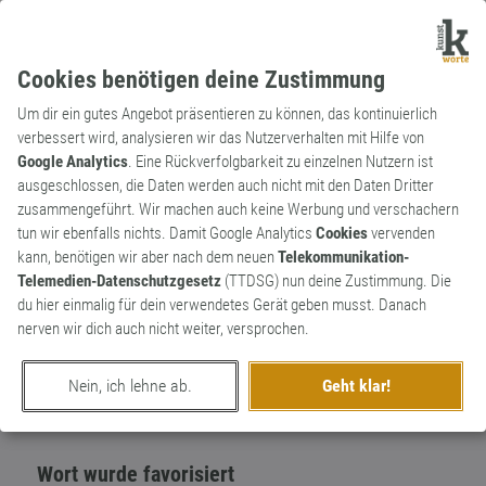
Cookies benötigen deine Zustimmung
Um dir ein gutes Angebot präsentieren zu können, das kontinuierlich
verbessert wird, analysieren wir das Nutzerverhalten mit Hilfe von
Google Analytics
. Eine Rückverfolgbarkeit zu einzelnen Nutzern ist
ausgeschlossen, die Daten werden auch nicht mit den Daten Dritter
Substantiv
Kunstwort
zusammengeführt. Wir machen auch keine Werbung und verschachern
Plötzregen
tun wir ebenfalls nichts. Damit Google Analytics
Cookies
vervenden
kann, benötigen wir aber nach dem neuen
Telekommunikation-
plötzlich einsetzender Regen | Synonym:
1
Telemedien-Datenschutzgesetz
(TTDSG) nun deine Zustimmung. Die
Platzregen
du hier einmalig für dein verwendetes Gerät geben musst. Danach
0
nerven wir dich auch nicht weiter, versprochen.
erschaffen von
NeuWort
am 9. Dezember 2023
Nein, ich lehne ab.
Geht klar!
Wort wurde favorisiert