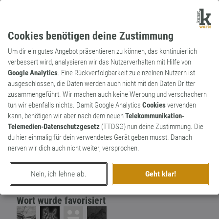
Cookies benötigen deine Zustimmung
Um dir ein gutes Angebot präsentieren zu können, das kontinuierlich
verbessert wird, analysieren wir das Nutzerverhalten mit Hilfe von
Google Analytics
. Eine Rückverfolgbarkeit zu einzelnen Nutzern ist
ausgeschlossen, die Daten werden auch nicht mit den Daten Dritter
Substantiv
Kunstwort
zusammengeführt. Wir machen auch keine Werbung und verschachern
Nuttizen
4
tun wir ebenfalls nichts. Damit Google Analytics
Cookies
vervenden
kann, benötigen wir aber nach dem neuen
Telekommunikation-
Aufzeichnungen einer Hure
Telemedien-Datenschutzgesetz
(TTDSG) nun deine Zustimmung. Die
0
du hier einmalig für dein verwendetes Gerät geben musst. Danach
nerven wir dich auch nicht weiter, versprochen.
erschaffen von
eranger
am 28. April 2024
Nein, ich lehne ab.
Geht klar!
Wort wurde favorisiert