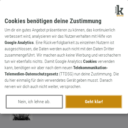
Cookies benötigen deine Zustimmung
Um dir ein gutes Angebot präsentieren zu können, das kontinuierlich
verbessert wird, analysieren wir das Nutzerverhalten mit Hilfe von
Google Analytics
. Eine Rückverfolgbarkeit zu einzelnen Nutzern ist
ausgeschlossen, die Daten werden auch nicht mit den Daten Dritter
Substantiv
Kunstwort
zusammengeführt. Wir machen auch keine Werbung und verschachern
Flachwissen
tun wir ebenfalls nichts. Damit Google Analytics
Cookies
vervenden
kann, benötigen wir aber nach dem neuen
Telekommunikation-
Viele Leute gläzen gerne mit Flachwissen.
Telemedien-Datenschutzgesetz
(TTDSG) nun deine Zustimmung. Die
Von allem etwas mitbekommen, aber
3
du hier einmalig für dein verwendetes Gerät geben musst. Danach
nichts wirklich verstanden.
nerven wir dich auch nicht weiter, versprochen.
0
Nein, ich lehne ab.
Geht klar!
erschaffen von
Al Dante
am 7. Juni 2013