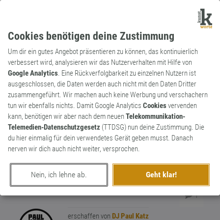
Cookies benötigen deine Zustimmung
Um dir ein gutes Angebot präsentieren zu können, das kontinuierlich
verbessert wird, analysieren wir das Nutzerverhalten mit Hilfe von
Google Analytics
. Eine Rückverfolgbarkeit zu einzelnen Nutzern ist
ausgeschlossen, die Daten werden auch nicht mit den Daten Dritter
Substantiv
Markenname
zusammengeführt. Wir machen auch keine Werbung und verschachern
Technorama
tun wir ebenfalls nichts. Damit Google Analytics
Cookies
vervenden
kann, benötigen wir aber nach dem neuen
Telekommunikation-
Bezeichnung der
Quelle-Technikläden
ab
Telemedien-Datenschutzgesetz
(TTDSG) nun deine Zustimmung. Die
den späten Achtzigern. Wurde auch gern
du hier einmalig für dein verwendetes Gerät geben musst. Danach
zu „Technodrama“ verdreht. Mit der
nerven wir dich auch nicht weiter, versprochen.
Auflösung von Quelle im Jahr 2009
verschwanden auch die Technorama-
0
Nein, ich lehne ab.
Geht klar!
Läden.
1
erschaffen von
DJ Paul Katz