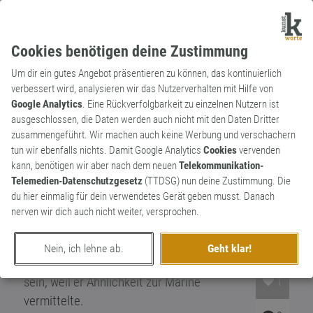
Cookies benötigen deine Zustimmung
Um dir ein gutes Angebot präsentieren zu können, das kontinuierlich
verbessert wird, analysieren wir das Nutzerverhalten mit Hilfe von
Google Analytics
. Eine Rückverfolgbarkeit zu einzelnen Nutzern ist
ausgeschlossen, die Daten werden auch nicht mit den Daten Dritter
Substantiv
Markenname
zusammengeführt. Wir machen auch keine Werbung und verschachern
Commodore
tun wir ebenfalls nichts. Damit Google Analytics
Cookies
vervenden
kann, benötigen wir aber nach dem neuen
Telekommunikation-
Seit 1994 insolventes Unternehmen, das
Telemedien-Datenschutzgesetz
(TTDSG) nun deine Zustimmung. Die
für die Heimcomputer der 80er bekannt ist.
du hier einmalig für dein verwendetes Gerät geben musst. Danach
Bekannte Vertreter wie der C64 oder der
nerven wir dich auch nicht weiter, versprochen.
Commodore Amiga haben inzwischen
Kultstatus. Der Markenname soll angeblich
Nein, ich lehne ab.
Geht klar!
vom Firmengründer ausgewählt worden
sein, weil er Ähnlichkeit zur Marine
1
vermittelte.