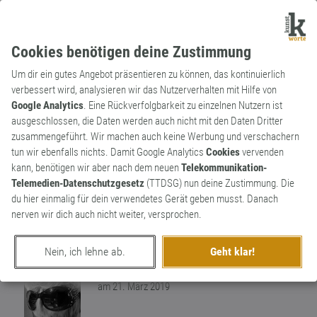
Cookies benötigen deine Zustimmung
Um dir ein gutes Angebot präsentieren zu können, das kontinuierlich
verbessert wird, analysieren wir das Nutzerverhalten mit Hilfe von
Google Analytics
. Eine Rückverfolgbarkeit zu einzelnen Nutzern ist
ausgeschlossen, die Daten werden auch nicht mit den Daten Dritter
Substantiv
Neologismus
zusammengeführt. Wir machen auch keine Werbung und verschachern
Mehrwert
tun wir ebenfalls nichts. Damit Google Analytics
Cookies
vervenden
kann, benötigen wir aber nach dem neuen
Telekommunikation-
Für den Schwaben haben Dinge WERT. Das
Telemedien-Datenschutzgesetz
(TTDSG) nun deine Zustimmung. Die
ist wertig genug. Neudeutsch brauchen
du hier einmalig für dein verwendetes Gerät geben musst. Danach
Dinge aber MEHRwert. Das wäre dann so
1
nerven wir dich auch nicht weiter, versprochen.
viel wie WERT, nur eben noch mehr.
0
Nein, ich lehne ab.
Geht klar!
erschaffen von
Frau V.
am 21. März 2019