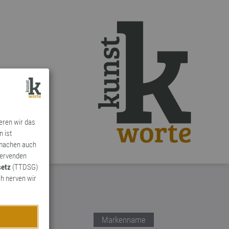
ieren wir das
n ist
 machen auch
ervenden
setz
(TTDSG)
h nerven wir
Markenname