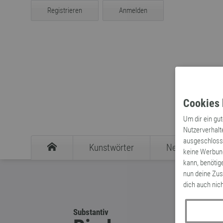
Registrieren
Anmelden
Cookies 
Um dir ein gu
Nutzerverhalt
ausgeschlosse
Kunstwörter
Neologismen
keine Werbung
kann, benötig
nun deine Zus
dich auch nic
Substantiv