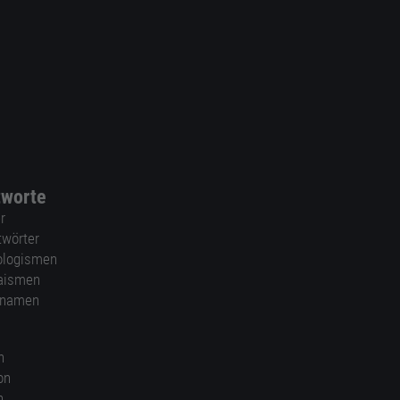
tworte
r
twörter
ologismen
aismen
nnamen
n
on
n