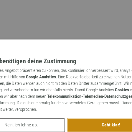
benötigen deine Zustimmung
tes Angebot präsentieren zu können, das kontinuierlich verbessert wird, analys
en mit Hilfe von
Google Analytics
. Eine Rückverfolgbarkeit zu einzelnen Nutzer
n, die Daten werden auch nicht mit den Daten Dritter zusammengeführt. Wir
Archaismen
Markennamen
 und verschachern tun wir ebenfalls nichts. Damit Google Analytics
Cookies
v
en wir aber nach dem neuen
Telekommunikation-Telemedien-Datenschutzge
timmung. Die du hier einmalig für dein verwendetes Gerät geben musst. Danac
ht weiter, versprochen.
Nein, ich lehne ab.
Geht klar!