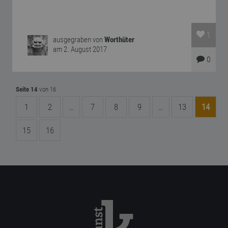
1
ausgegraben von
Worthüter
am 2. August 2017
0
Seite 14
von 16
1
2
…
7
8
9
…
13
14
15
16