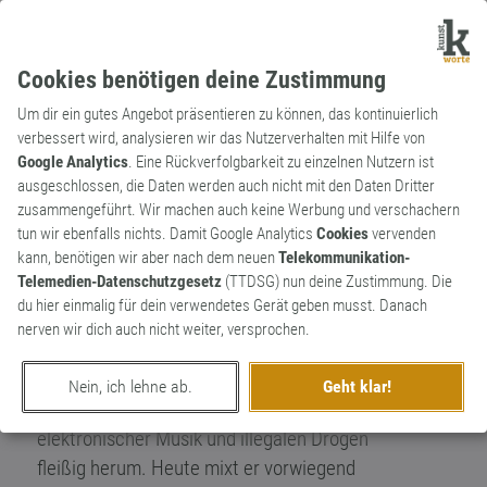
Cookies benötigen deine Zustimmung
Um dir ein gutes Angebot präsentieren zu können, das kontinuierlich
verbessert wird, analysieren wir das Nutzerverhalten mit Hilfe von
Google Analytics
. Eine Rückverfolgbarkeit zu einzelnen Nutzern ist
ausgeschlossen, die Daten werden auch nicht mit den Daten Dritter
Wortkünstler
zusammengeführt. Wir machen auch keine Werbung und verschachern
DJ Paul Katz
286
tun wir ebenfalls nichts. Damit Google Analytics
Cookies
vervenden
kann, benötigen wir aber nach dem neuen
Telekommunikation-
Paul Katz schreibt bei www.retropie.de
409
Telemedien-Datenschutzgesetz
(TTDSG) nun deine Zustimmung. Die
über alles, was mit elektronischer Retro-
du hier einmalig für dein verwendetes Gerät geben musst. Danach
Musik zu tun hat. Die Jugend in den frühen
nerven wir dich auch nicht weiter, versprochen.
Neunzigern verbracht, kaufte er sich um
1994 zwei Turntables plus Mixer, Techno-
Nein, ich lehne ab.
Geht klar!
und Trance-Vinyl, und experimentierte mit
elektronischer Musik und illegalen Drogen
fleißig herum. Heute mixt er vorwiegend