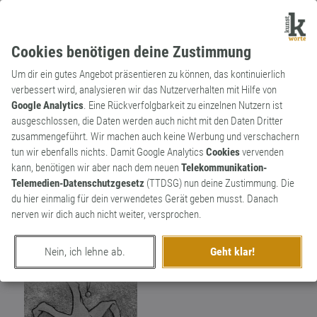
Cookies benötigen deine Zustimmung
Um dir ein gutes Angebot präsentieren zu können, das kontinuierlich
verbessert wird, analysieren wir das Nutzerverhalten mit Hilfe von
Google Analytics
. Eine Rückverfolgbarkeit zu einzelnen Nutzern ist
ausgeschlossen, die Daten werden auch nicht mit den Daten Dritter
Wortkünstler
zusammengeführt. Wir machen auch keine Werbung und verschachern
Lupo
163
tun wir ebenfalls nichts. Damit Google Analytics
Cookies
vervenden
kann, benötigen wir aber nach dem neuen
Telekommunikation-
Herkunft: Ein Ort im Norden,einer im Süden
191
Telemedien-Datenschutzgesetz
(TTDSG) nun deine Zustimmung. Die
- je nach Jahreszeit.Bin ein Zugvogel.
du hier einmalig für dein verwendetes Gerät geben musst. Danach
Bildreiche,vielfältige Sprache ist mir eine
nerven wir dich auch nicht weiter, versprochen.
wahre Freude Außerdem liebe ich alle
Dialekte
Nein, ich lehne ab.
Geht klar!