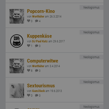
Neologismus
Popcorn-Kino
von
Worthüter
am 26.3.2014
0
4
Neologismus
Kuppenkäse
von
DJ Paul Katz
am 29.6.2017
1
3
Neologismus
Computerwitwe
von
Worthüter
am 3.4.2014
8
3
Neologismus
Sextourismus
von
Gam3lock
am 19.6.2013
0
3
Neologismus