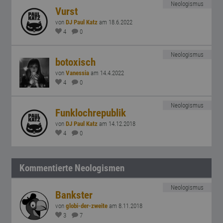
Neologismus
Vurst
von
DJ Paul Katz
am 18.6.2022
4
0
Neologismus
botoxisch
von
Vanessia
am 14.4.2022
4
0
Neologismus
Funklochrepublik
von
DJ Paul Katz
am 14.12.2018
4
0
Kommentierte Neologismen
Neologismus
Bankster
von
globi-der-zweite
am 8.11.2018
3
7