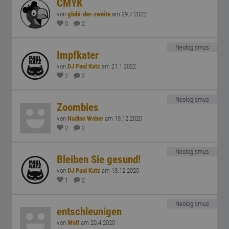
CMYK
von
globi-der-zweite
am 29.7.2022
0
2
Neologismus
Impfkater
von
DJ Paul Katz
am 21.1.2022
2
2
Neologismus
Zoombies
von
Nadine Weber
am 19.12.2020
2
2
Neologismus
Bleiben Sie gesund!
von
DJ Paul Katz
am 18.12.2020
1
2
Neologismus
entschleunigen
von
Wolf
am 20.4.2020