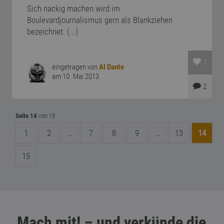
Sich nackig machen wird im
Boulevardjournalismus gern als Blankziehen
bezeichnet. (...)
1
eingetragen von
Al Dante
am 10. Mai 2013
2
Seite 14
von 15
1
2
…
7
8
9
…
13
14
15
Mach mit! – und verkünde die