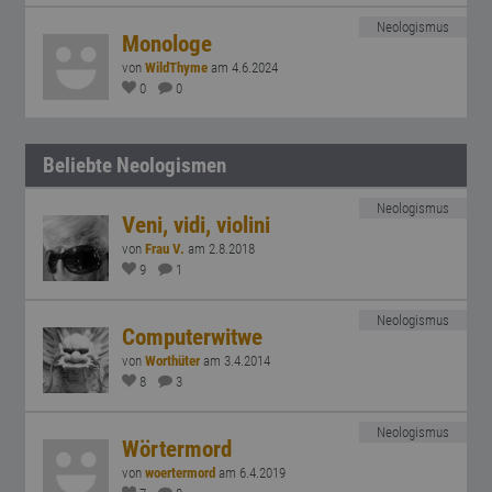
Neologismus
Monologe
von
WildThyme
am 4.6.2024
0
0
Beliebte Neologismen
Neologismus
Veni, vidi, violini
von
Frau V.
am 2.8.2018
9
1
Neologismus
Computerwitwe
von
Worthüter
am 3.4.2014
8
3
Neologismus
Wörtermord
von
woertermord
am 6.4.2019