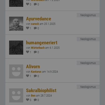
0
0
Neologismus
Ayurvedance
von
suresh
am 25.1.2025
1
0
Neologismus
humangeneriert
von
Wörterbuch
am 6.1.2025
1
0
Neologismus
Alivorn
von
Kantarus
am 14.9.2024
1
0
Neologismus
Sakralbiophilist
von
Ben
am 28.7.2024
0
0