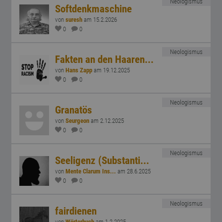
Neologismus
Softdenkmaschine
von
suresh
am 15.2.2026
0
0
Neologismus
Fakten an den Haaren...
von
Hans Zapp
am 19.12.2025
0
0
Neologismus
Granatös
von
Seurgeon
am 2.12.2025
0
0
Neologismus
Seeligenz (Substanti...
von
Mente Clarum Ins...
am 28.6.2025
0
0
Neologismus
fairdienen
von
Wörterbuch
am 1.2.2025