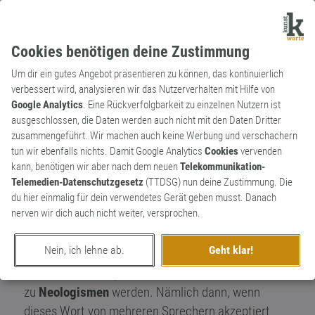
Cookies benötigen deine Zustimmung
Um dir ein gutes Angebot präsentieren zu können, das kontinuierlich
verbessert wird, analysieren wir das Nutzerverhalten mit Hilfe von
Google Analytics
. Eine Rückverfolgbarkeit zu einzelnen Nutzern ist
ausgeschlossen, die Daten werden auch nicht mit den Daten Dritter
Der Neologismus – neu
zusammengeführt. Wir machen auch keine Werbung und verschachern
angekommen im Wortschatz
tun wir ebenfalls nichts. Damit Google Analytics
Cookies
vervenden
kann, benötigen wir aber nach dem neuen
Telekommunikation-
Ein
Neologismus
ist mehr als nur ein neues Wort.
Telemedien-Datenschutzgesetz
(TTDSG) nun deine Zustimmung. Die
Täglich entstehen in unserer Sprachgemeinschaft
du hier einmalig für dein verwendetes Gerät geben musst. Danach
nerven wir dich auch nicht weiter, versprochen.
neue Wörter. Allerdings erleben die wenigsten von
ihnen ähnlich Eintagsfliegen den nächsten Tag.
Nein, ich lehne ab.
Geht klar!
Solche
Okkasionalismen
– Wörter die bei einer
bestimmten Gelegenheit entstehen –, können auch
zu
Neologismen
werden. Nämlich dann, wenn
dieses Wort von mehreren Sprechern akzeptiert