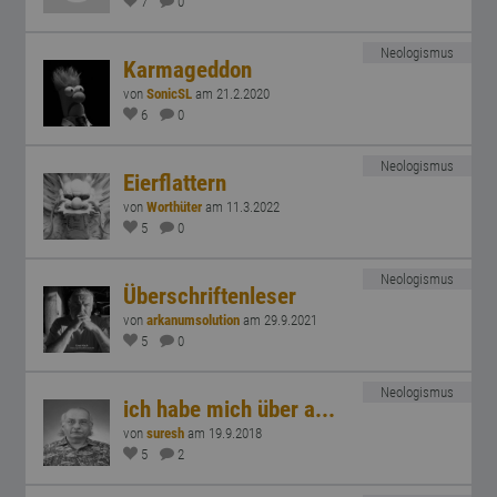
7
0
Neologismus
Karmageddon
von
SonicSL
am 21.2.2020
6
0
Neologismus
Eierflattern
von
Worthüter
am 11.3.2022
5
0
Neologismus
Überschriftenleser
von
arkanumsolution
am 29.9.2021
5
0
Neologismus
ich habe mich über a...
von
suresh
am 19.9.2018
5
2